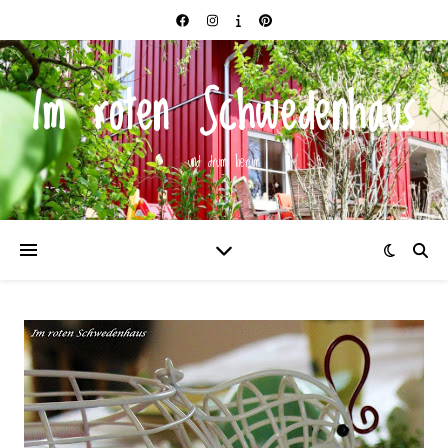
Im roten Schwedenhaus
und drum herum