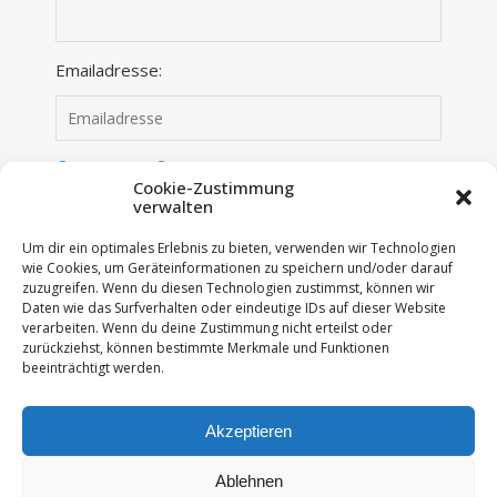
Emailadresse:
Anmelden
Abmelden
Cookie-Zustimmung
verwalten
Ich habe die Datenschutzerklärung gelesen und
Um dir ein optimales Erlebnis zu bieten, verwenden wir Technologien
stimme dieser zu.
wie Cookies, um Geräteinformationen zu speichern und/oder darauf
zuzugreifen. Wenn du diesen Technologien zustimmst, können wir
Daten wie das Surfverhalten oder eindeutige IDs auf dieser Website
verarbeiten. Wenn du deine Zustimmung nicht erteilst oder
zurückziehst, können bestimmte Merkmale und Funktionen
beeinträchtigt werden.
Akzeptieren
© 2018 - 2026 All Rights Reserved - Im roten Schwedenhaus
Ablehnen