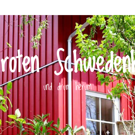
roten Schweden
und drum herum