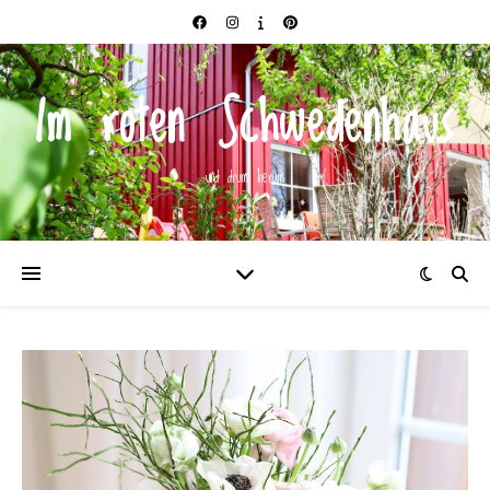
Im roten Schwedenhaus
und drum herum