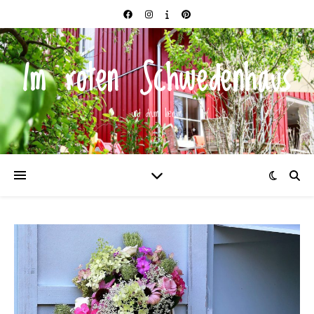
Im roten Schwedenhaus
und drum herum