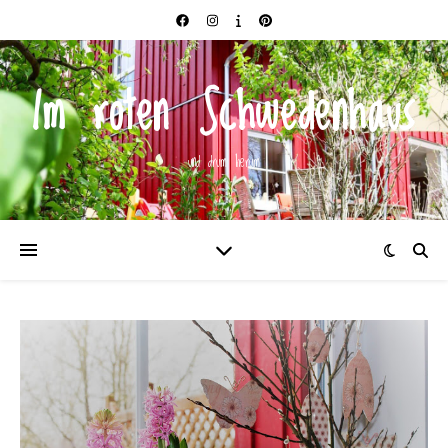
Im roten Schwedenhaus
und drum herum