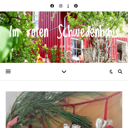
Im roten Schwedenhaus
und drum herum