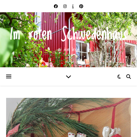
Im roten Schwedenhaus
und drum herum