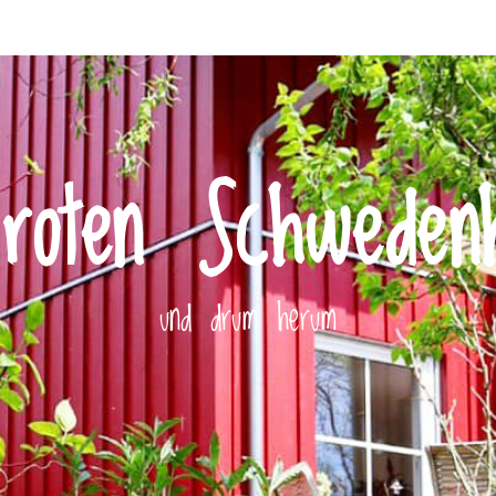
roten Schweden
und drum herum