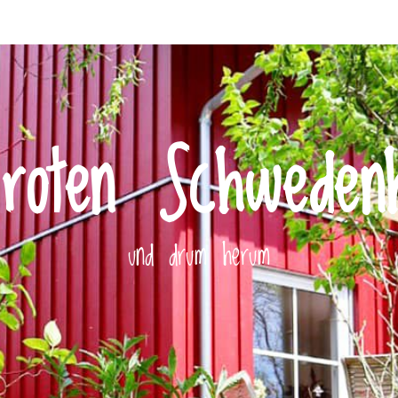
roten Schweden
und drum herum