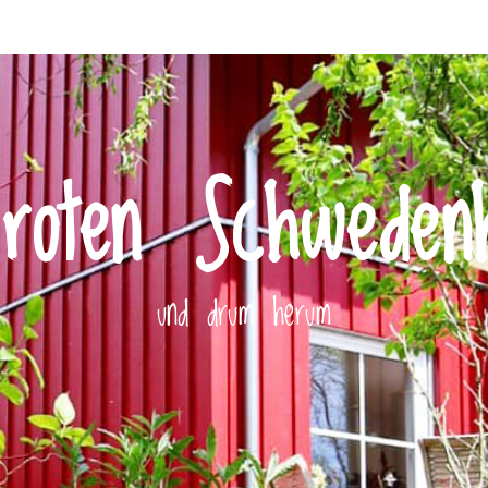
roten Schweden
und drum herum