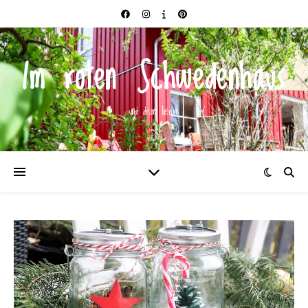
Im roten Schwedenhaus
und drum herum