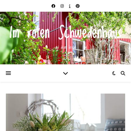
Im roten Schwedenhaus
und drum herum