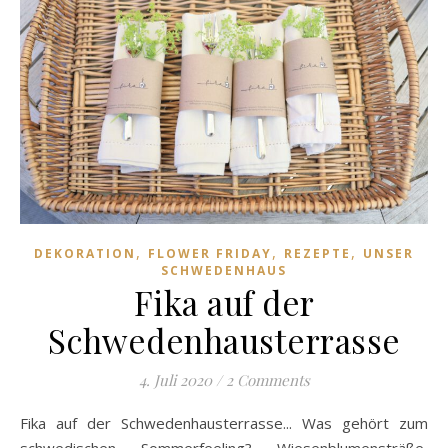
,
,
,
DEKORATION
FLOWER FRIDAY
REZEPTE
UNSER
SCHWEDENHAUS
Fika auf der
Schwedenhausterrasse
4. Juli 2020
/
2 Comments
Fika auf der Schwedenhausterrasse... Was gehört zum
schwedischen Sommerfeeling? Wiesenblumensträße,