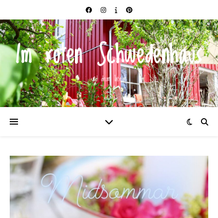
Im roten Schwedenhaus
und drum herum