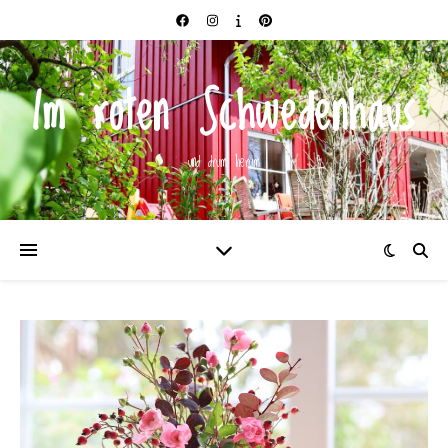
Im roten Schwedenhaus
und drum herum