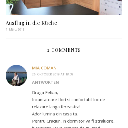
Ausflug in die Küche
1. März 2019
2 COMMENTS
MIA COMAN
26. OKTOBER 2019 AT 18:58
ANTWORTEN
Draga Felicia,
Incantatoare flori si confortabil loc de
relaxare langa fereastra!
Ador lumina din casa ta.
Pentru Craciun, in dormitor va fi stralucire…
bleumarin, iar in camera de zi, cred…