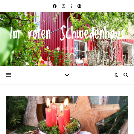
Im roten Schwedenhaus
und drum herum