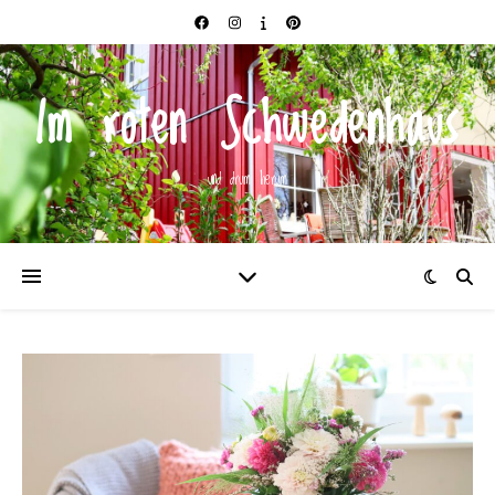
Im roten Schwedenhaus
und drum herum