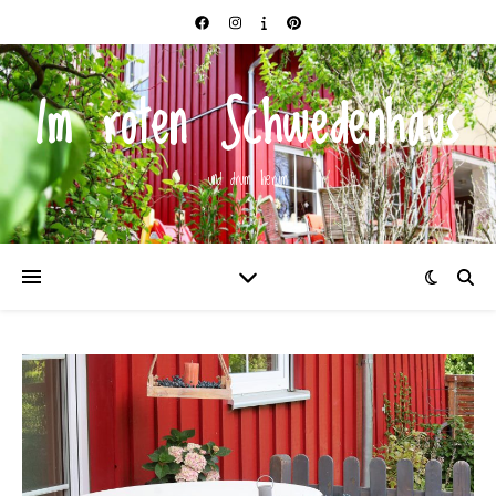
Im roten Schwedenhaus
und drum herum